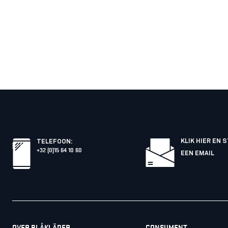
KLIK HIER EN 
TELEFOON
:
+32 (0)15 64 10 60
EEN EMAIL
OVER BLÅKLÄDER
CONSUMENT