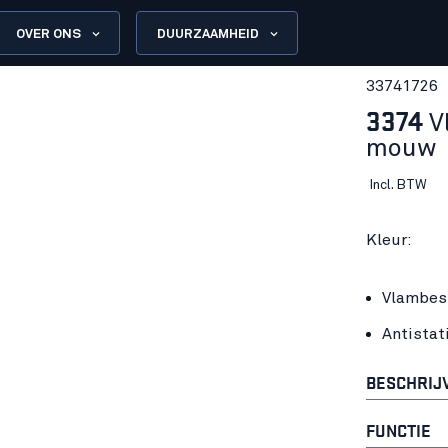
OVER ONS
DUURZAAMHEID
33741726
3374
V
mouw
Incl. BTW
Kleur:
Vlambes
Antistat
BESCHRIJ
FUNCTIE