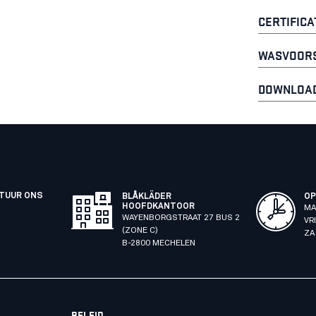
CERTIFICA
WASVOORS
DOWNLOAD
STUUR ONS
BLÅKLÄDER
OP
HOOFDKANTOOR
MA
WAYENBORGSTRAAT 27 BUS 2
VR
(ZONE C)
ZA
B-2800 MECHELEN
BELEID