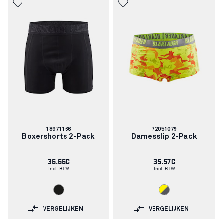
Artikelnummer:
Artikelnummer:
18971166
72051079
Boxershorts 2-Pack
Damesslip 2-Pack
36.66€
35.57€
Incl. BTW
Incl. BTW
VERGELIJKEN
VERGELIJKEN