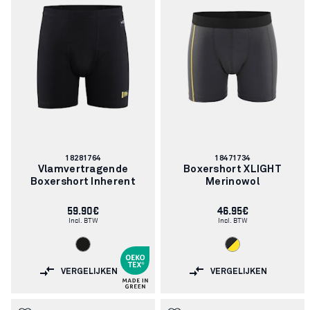
Artikelnummer:
Artikelnummer:
18281764
18471734
Vlamvertragende
Boxershort XLIGHT
Boxershort Inherent
Merinowol
59.90€
46.95€
Incl. BTW
Incl. BTW
VERGELIJKEN
VERGELIJKEN