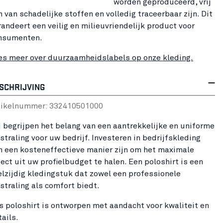
worden geproduceerd, vrij
n van schadelijke stoffen en volledig traceerbaar zijn. Dit
randeert een veilig en milieuvriendelijk product voor
nsumenten.
es meer over duurzaamheidslabels op onze kleding.
SCHRIJVING
tikelnummer:
33241050
1000
j begrijpen het belang van een aantrekkelijke en uniforme
straling voor uw bedrijf. Investeren in bedrijfskleding
n een kosteneffectieve manier zijn om het maximale
fect uit uw profielbudget te halen. Een poloshirt is een
elzijdig kledingstuk dat zowel een professionele
tstraling als comfort biedt.
s poloshirt is ontworpen met aandacht voor kwaliteit en
tails.