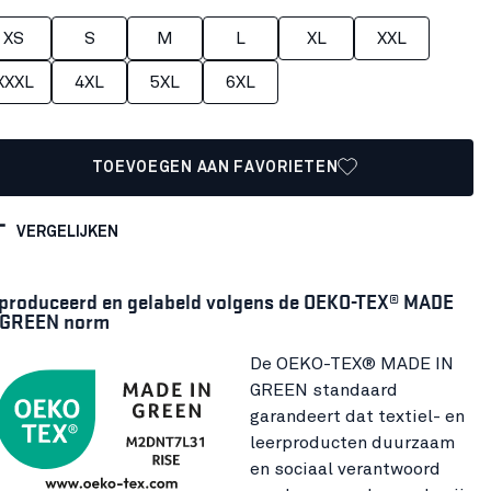
XS
S
M
L
XL
XXL
XXXL
4XL
5XL
6XL
TOEVOEGEN AAN FAVORIETEN
VERGELIJKEN
produceerd en gelabeld volgens de OEKO-TEX® MADE
 GREEN norm
De OEKO-TEX® MADE IN
GREEN standaard
garandeert dat textiel- en
leerproducten duurzaam
en sociaal verantwoord