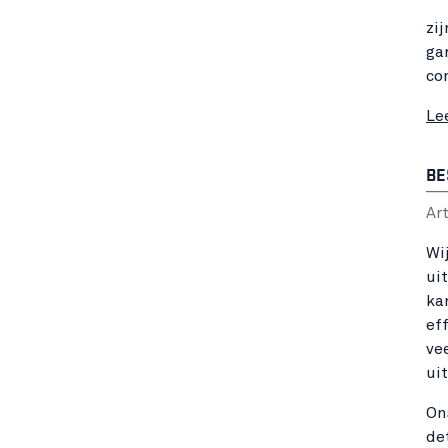
zij
ga
co
Le
BE
Ar
Wi
uit
ka
ef
ve
ui
On
de