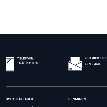
KLIK HIER EN 
TELEFOON
:
+32 (0)15 64 10 60
EEN EMAIL
OVER BLÅKLÄDER
CONSUMENT