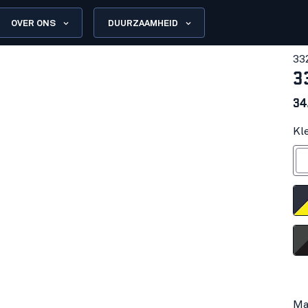
OVER ONS
DUURZAAMHEID
33
3
34
Kl
W
Donker marinebl
Donk
Medium g
Ma