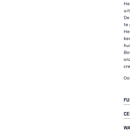
He
uit
De
te
He
ke
hui
Bo
on
cr
Oo
FU
CE
WA