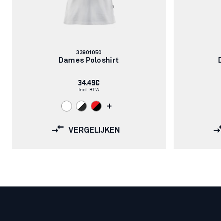
Artikelnummer:
33901050
Dames Poloshirt
34.49€
Incl. BTW
+
VERGELIJKEN