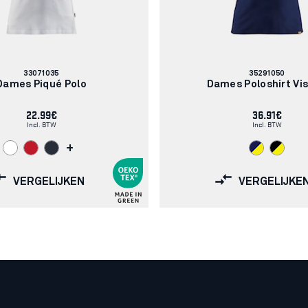
Artikelnummer:
Artikelnummer:
33071035
35291050
Dames Piqué Polo
Dames Poloshirt Vis
22.99€
36.91€
Incl. BTW
Incl. BTW
+
VERGELIJKEN
VERGELIJKE