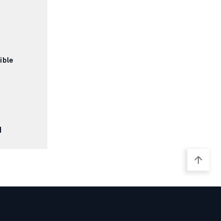
ible
N