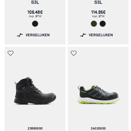
S3L
S3L
106.48€
114.95€
Incl. BTW
Incl. BTW
VERGELIJKEN
VERGELIJKEN
Artikelnummer:
Artikelnummer:
23860000
24020000