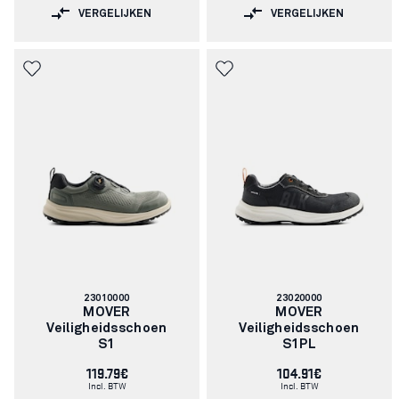
VERGELIJKEN
VERGELIJKEN
Artikelnummer:
Artikelnummer:
23010000
23020000
MOVER
MOVER
Veiligheidsschoen
Veiligheidsschoen
S1
S1PL
119.79€
104.91€
Incl. BTW
Incl. BTW