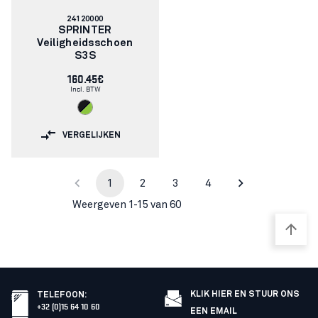
Artikelnummer:
24120000
SPRINTER
Veiligheidsschoen
S3S
160.45€
Incl. BTW
VERGELIJKEN
1
2
3
4
Weergeven 1-15 van 60
KLIK HIER EN STUUR ONS
TELEFOON
:
+32 (0)15 64 10 60
EEN EMAIL