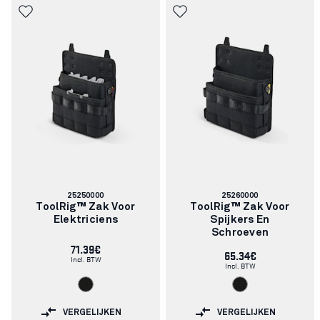
Artikelnummer:
Artikelnummer:
25250000
25260000
ToolRig™ Zak Voor
ToolRig™ Zak Voor
Elektriciens
Spijkers En
Schroeven
71.39€
65.34€
Incl. BTW
Incl. BTW
VERGELIJKEN
VERGELIJKEN