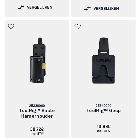
VERGELIJKEN
VERGELIJKEN
Artikelnummer:
Artikelnummer:
25330000
25340000
ToolRig™ Vaste
ToolRig™ Gesp
Hamerhouder
10.89€
38.72€
Incl. BTW
Incl. BTW