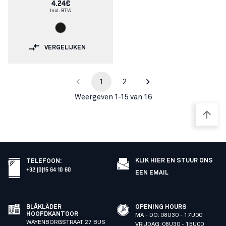
4.24€
Incl. BTW
VERGELIJKEN
1
2
Weergeven 1-15 van 16
KLIK HIER EN STUUR ONS
TELEFOON
:
+32 (0)15 64 10 60
EEN EMAIL
BLÅKLÄDER
OPENING HOURS
HOOFDKANTOOR
MA - DO: 08U30 - 17U00
WAYENBORGSTRAAT 27 BUS
VRIJDAG: 08U30 - 15U00