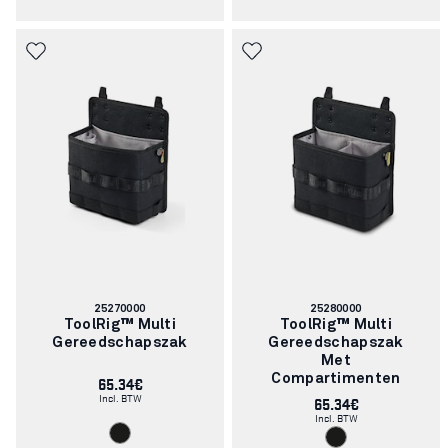
Artikelnummer:
Artikelnummer:
25270000
25280000
ToolRig™ Multi
ToolRig™ Multi
Gereedschapszak
Gereedschapszak
Met
65.34€
Compartimenten
Incl. BTW
65.34€
Incl. BTW