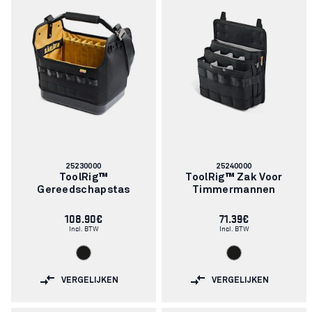
Artikelnummer:
Artikelnummer:
25230000
25240000
ToolRig™
ToolRig™ Zak Voor
Gereedschapstas
Timmermannen
108.90€
71.39€
Incl. BTW
Incl. BTW
VERGELIJKEN
VERGELIJKEN