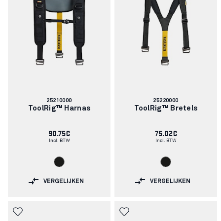
Artikelnummer:
Artikelnummer:
25210000
25220000
ToolRig™ Harnas
ToolRig™ Bretels
90.75€
75.02€
Incl. BTW
Incl. BTW
VERGELIJKEN
VERGELIJKEN