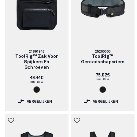
Artikelnummer:
Artikelnummer:
21891948
25200000
ToolRig™ Zak Voor
ToolRig™
Spijkers En
Gereedschapsriem
Schroeven
75.02€
43.44€
Incl. BTW
Incl. BTW
VERGELIJKEN
VERGELIJKEN