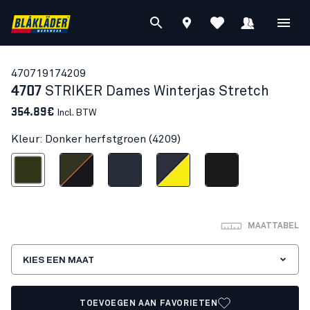
47071917
4209
4707
STRIKER Dames Winterjas Stretch
354.89€
Incl. BTW
Kleur: Donker herfstgroen (4209)
ker herfstgroen
Woudgroen/Roest
Donker marineblauw
Donker marineblauw/High Vis Geel
Zwart
MAATTABEL
KIES EEN MAAT
TOEVOEGEN AAN FAVORIETEN