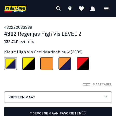
43022003
3389
4302
Regenjas High Vis LEVEL 2
132.74€
Incl. BTW
Kleur: High Vis Geel/Marineblauw (3389)
is Geel/Marineblauw
High Vis Geel/Zwart
High Vis Oranje
High Vis Oranje/Marineblauw
High Vis Rood/Zwart
MAATTABEL
KIES EEN MAAT
TOEVOEGEN AAN FAVORIETEN