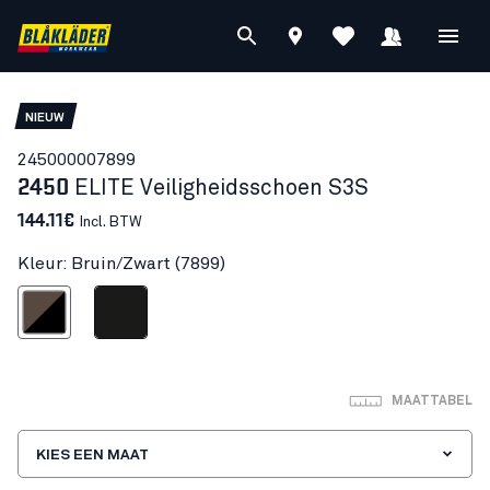
NIEUW
24500000
7899
2450
ELITE Veiligheidsschoen S3S
144.11€
Incl. BTW
Kleur: Bruin/Zwart (7899)
Bruin/Zwart
Zwart
MAATTABEL
KIES EEN MAAT