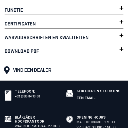
FUNCTIE
CERTIFICATEN
WASVOORSCHRIFTEN EN KWALITEITEN
DOWNLOAD PDF
VIND EEN DEALER
KLIK HIER EN STUUR ONS
TELEFOON
:
+32 (0)15 64 10 60
EEN EMAIL
BLÅKLÄDER
OPENING HOURS
HOOFDKANTOOR
MA - DO: 08U30 - 17U00
WAYENBORGSTRAAT 27 BUS
VRIJDAG: 08U30 - 15U00