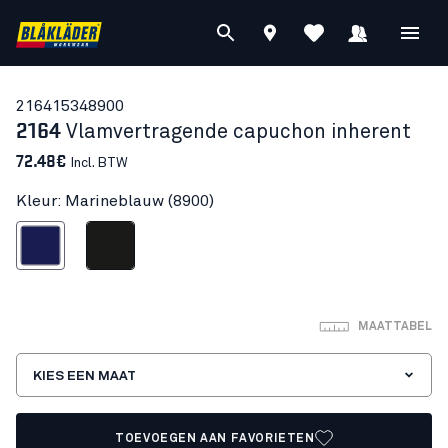
21641534
8900
2164
Vlamvertragende capuchon inherent
72.48€
Incl. BTW
Kleur: Marineblauw (8900)
Marineblauw
Zwart
MAATTABEL
KIES EEN MAAT
TOEVOEGEN AAN FAVORIETEN