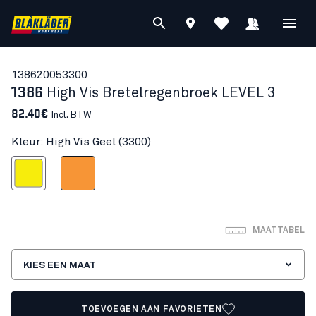
13862005
3300
1386
High Vis Bretelregenbroek LEVEL 3
82.40€
Incl. BTW
Kleur: High Vis Geel (3300)
High Vis Geel
High Vis Oranje
MAATTABEL
KIES EEN MAAT
TOEVOEGEN AAN FAVORIETEN