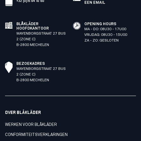
+32 (0)15 64 10 60
EEN EMAIL
BLÅKLÄDER
OPENING HOURS
HOOFDKANTOOR
MA - DO: 08U30 - 17U00
WAYENBORGSTRAAT 27 BUS
VRIJDAG: 08U30 - 15U00
2 (ZONE C)
ZA - ZO: GESLOTEN
B-2800 MECHELEN
BEZOEKADRES
WAYENBORGSTRAAT 27 BUS
2 (ZONE C)
B-2800 MECHELEN
OVER BLÅKLÄDER
WERKEN VOOR BLÅKLÄDER
CONFORMITEITSVERKLARINGEN