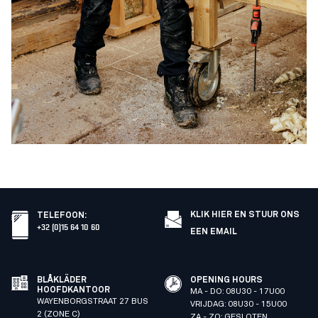
KLIK HIER EN STUUR ONS
TELEFOON
:
+32 (0)15 64 10 60
EEN EMAIL
BLÅKLÄDER
OPENING HOURS
HOOFDKANTOOR
MA - DO: 08U30 - 17U00
WAYENBORGSTRAAT 27 BUS
VRIJDAG: 08U30 - 15U00
2 (ZONE C)
ZA - ZO: GESLOTEN