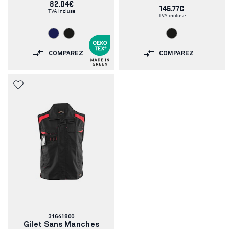
82.04€
146.77€
TVA incluse
TVA incluse
COMPAREZ
COMPAREZ
Numéro
31641800
d'article:
Gilet Sans Manches