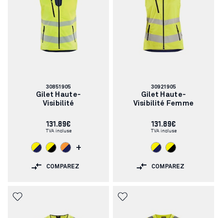
Numéro
Numéro
30851905
30921905
d'article:
d'article:
Gilet Haute-
Gilet Haute-
Visibilité
Visibilité Femme
131.89€
131.89€
TVA incluse
TVA incluse
+
COMPAREZ
COMPAREZ