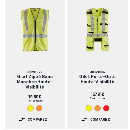
Numéro
Numéro
30291022
30321804
d'article:
d'article:
Gilet Zippé Sans
Gilet Porte-Outil
Manches Haute-
Haute-Visibilité
Visibilité
157.91€
19.60€
TVA incluse
TVA incluse
COMPAREZ
COMPAREZ