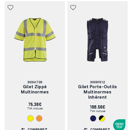
Numéro
Numéro
30341729
30391512
d'article:
d'article:
Gilet Zippé
Gilet Porte-Outils
Multinormes
Multinormes
Inhérent
75.38€
198.56€
TVA incluse
TVA incluse