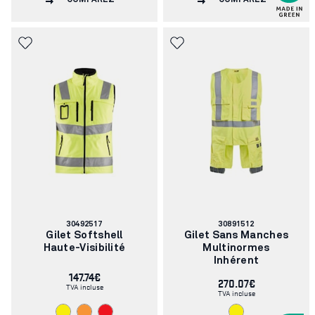
COMPAREZ
COMPAREZ
Numéro
Numéro
30492517
30891512
d'article:
d'article:
Gilet Softshell
Gilet Sans Manches
Haute-Visibilité
Multinormes
Inhérent
147.74€
270.07€
TVA incluse
TVA incluse