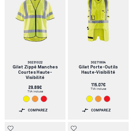
Numéro
Numéro
30231022
30271804
d'article:
d'article:
Gilet Zippé Manches
Gilet Porte-Outils
Courtes Haute-
Haute-Visibilité
Visibilité
115.07€
29.89€
TVA incluse
TVA incluse
COMPAREZ
COMPAREZ