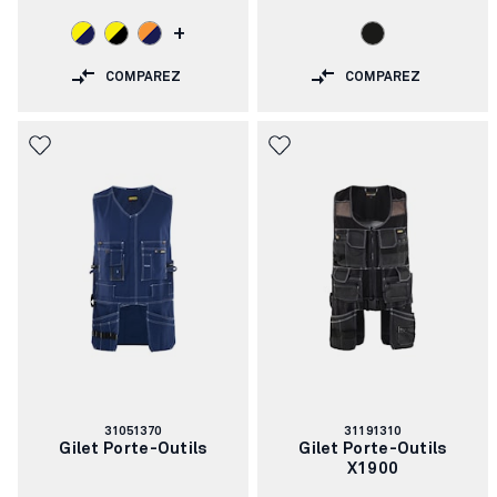
+
COMPAREZ
COMPAREZ
Numéro
Numéro
31051370
31191310
d'article:
d'article:
Gilet Porte-Outils
Gilet Porte-Outils
X1900