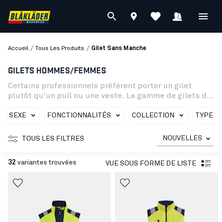
/
/
Accueil
Tous Les Produits
Gilet Sans Manche
GILETS HOMMES/FEMMES
Certains professionnels préfèrent porter un gilet
plutôt qu'un pull ou une veste. La gamme de gilets de
travail Blåkläder pour hommes et femmes présente
des modèles qui conviennent à tous : à doublure
SEXE
FONCTIONNALITÉS
COLLECTION
TYPE D
chaude, coupe-vent, softshell, haute-visibilité, porte-
outils, ...
NOUVELLES
TOUS LES FILTRES
32
variantes trouvées
VUE SOUS FORME DE LISTE