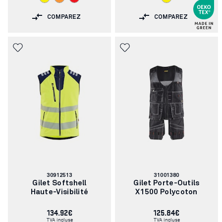
COMPAREZ
COMPAREZ
Numéro
Numéro
30912513
31001380
d'article:
d'article:
Gilet Softshell
Gilet Porte-Outils
Haute-Visibilité
X1500 Polycoton
134.92€
125.84€
TVA incluse
TVA incluse