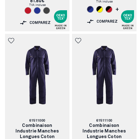
81.80€
TVA incluse
TVA incluse
+
COMPAREZ
COMPAREZ
Numéro
Numéro
61511000
61511100
d'article:
d'article:
Combinaison
Combinaison
Industrie Manches
Industrie Manches
Longues Coton
Longues Coton