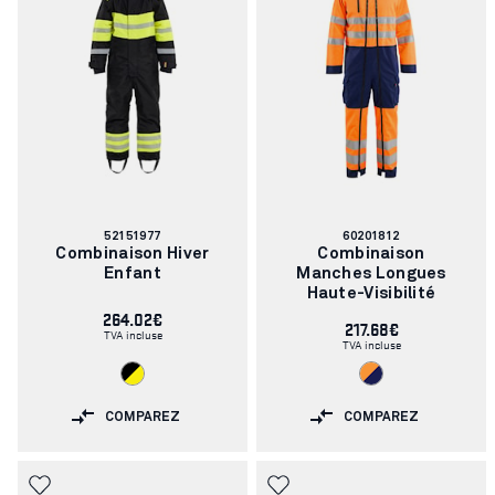
Numéro
Numéro
52151977
60201812
d'article:
d'article:
Combinaison Hiver
Combinaison
Enfant
Manches Longues
Haute-Visibilité
264.02€
217.68€
TVA incluse
TVA incluse
COMPAREZ
COMPAREZ