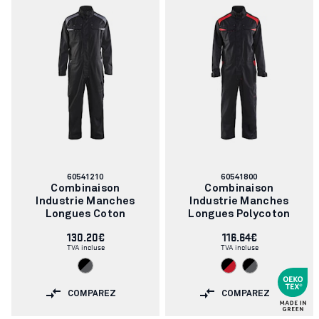
Numéro
Numéro
60541210
60541800
d'article:
d'article:
Combinaison
Combinaison
Industrie Manches
Industrie Manches
Longues Coton
Longues Polycoton
130.20€
116.64€
TVA incluse
TVA incluse
COMPAREZ
COMPAREZ