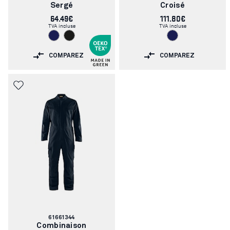
Sergé
Croisé
64.49€
111.80€
TVA incluse
TVA incluse
COMPAREZ
COMPAREZ
Numéro
61661344
d'article:
Combinaison