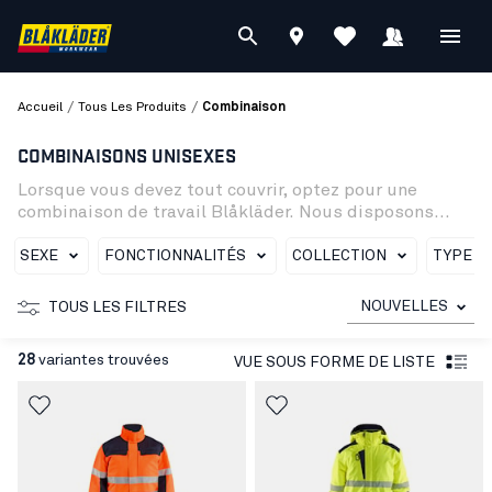
/
/
Accueil
Tous Les Produits
Combinaison
COMBINAISONS UNISEXES
Lorsque vous devez tout couvrir, optez pour une
combinaison de travail Blåkläder. Nous disposons
d'une excellente gamme de combinaisons pour
hommes et femmes : retardant-flamme, multinormes,
SEXE
FONCTIONNALITÉS
COLLECTION
TYPE D
haute-visibilité, softshell, hiver et même des
combinaisons spécialisées pour l'industrie
NOUVELLES
TOUS LES FILTRES
alimentaire.
28
variantes trouvées
VUE SOUS FORME DE LISTE