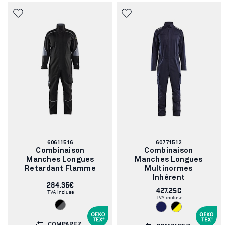
Numéro
Numéro
60611516
60771512
d'article:
d'article:
Combinaison
Combinaison
Manches Longues
Manches Longues
Retardant Flamme
Multinormes
Inhérent
284.35€
427.25€
TVA incluse
TVA incluse