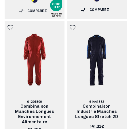
COMPAREZ
COMPAREZ
Numéro
Numéro
61201800
61441832
d'article:
d'article:
Combinaison
Combinaison
Manches Longues
Industrie Manches
Environnement
Longues Stretch 2D
Alimentaire
141.33€