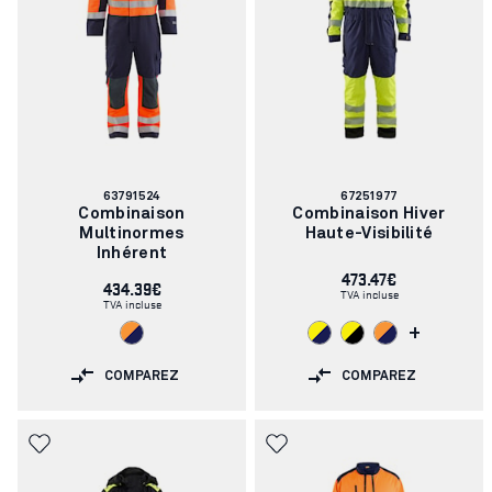
Numéro
Numéro
63791524
67251977
d'article:
d'article:
Combinaison
Combinaison Hiver
Multinormes
Haute-Visibilité
Inhérent
473.47€
434.39€
TVA incluse
TVA incluse
+
COMPAREZ
COMPAREZ