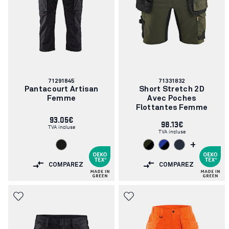
Numéro
Numéro
71291845
71331832
d'article:
d'article:
Pantacourt Artisan
Short Stretch 2D
Femme
Avec Poches
Flottantes Femme
93.05€
98.13€
TVA incluse
TVA incluse
+
COMPAREZ
COMPAREZ