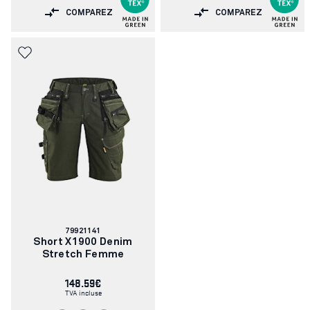
COMPAREZ
COMPAREZ
Numéro
79921141
d'article:
Short X1900 Denim
Stretch Femme
148.59€
TVA incluse