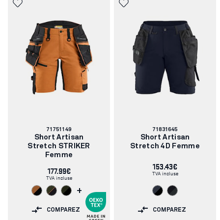
Numéro
Numéro
71751149
71831645
d'article:
d'article:
Short Artisan
Short Artisan
Stretch STRIKER
Stretch 4D Femme
Femme
153.43€
177.99€
TVA incluse
TVA incluse
+
COMPAREZ
COMPAREZ