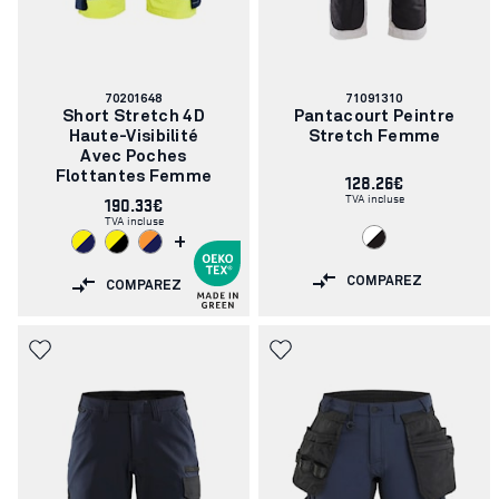
Numéro
Numéro
70201648
71091310
d'article:
d'article:
Short Stretch 4D
Pantacourt Peintre
Haute-Visibilité
Stretch Femme
Avec Poches
Flottantes Femme
128.26€
TVA incluse
190.33€
TVA incluse
+
COMPAREZ
COMPAREZ