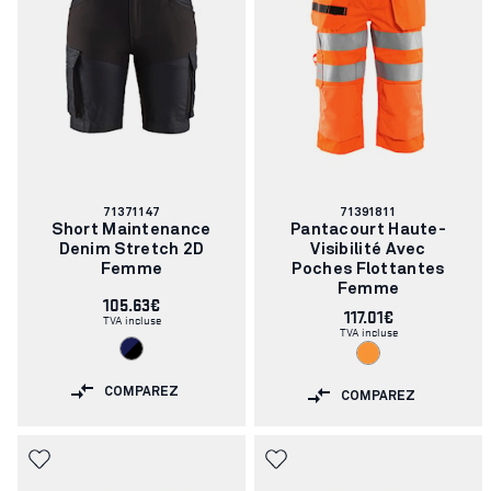
Numéro
Numéro
71371147
71391811
d'article:
d'article:
Short Maintenance
Pantacourt Haute-
Denim Stretch 2D
Visibilité Avec
Femme
Poches Flottantes
Femme
105.63€
117.01€
TVA incluse
TVA incluse
COMPAREZ
COMPAREZ