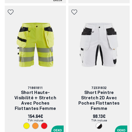
Numéro
Numéro
71861811
72331832
d'article:
d'article:
Short Haute-
Short Peintre
Visibilité + Stretch
Stretch 2D Avec
Avec Poches
Poches Flottantes
Flottantes Femme
Femme
154.64€
98.13€
TVA incluse
TVA incluse