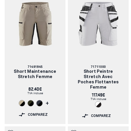
Numéro
Numéro
71491845
71711000
d'article:
d'article:
Short Maintenance
Short Peintre
Stretch Femme
Stretch Avec
Poches Flottantes
82.40€
Femme
TVA incluse
117.49€
TVA incluse
+
COMPAREZ
COMPAREZ