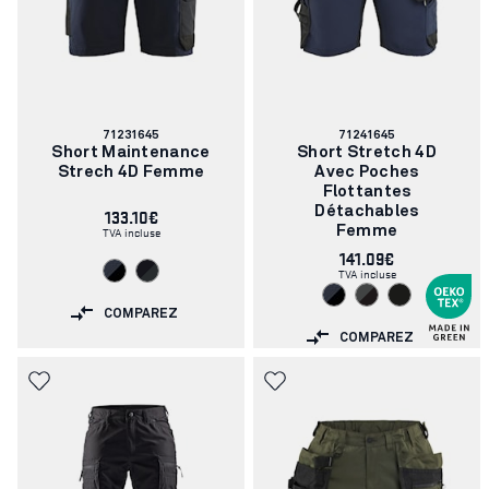
Numéro
Numéro
71231645
71241645
d'article:
d'article:
Short Maintenance
Short Stretch 4D
Strech 4D Femme
Avec Poches
Flottantes
133.10€
Détachables
TVA incluse
Femme
141.09€
TVA incluse
COMPAREZ
COMPAREZ