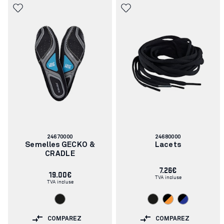
Numéro
Numéro
24670000
24680000
d'article:
d'article:
Semelles GECKO &
Lacets
CRADLE
7.26€
19.00€
TVA incluse
TVA incluse
COMPAREZ
COMPAREZ