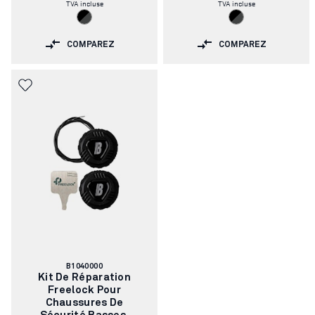
TVA incluse
TVA incluse
COMPAREZ
COMPAREZ
Numéro
B1040000
d'article:
Kit De Réparation
Freelock Pour
Chaussures De