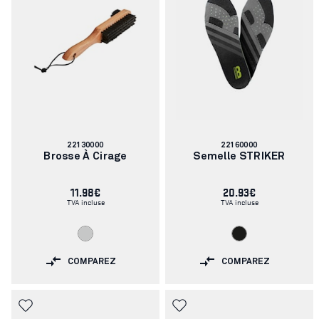
Numéro
Numéro
22130000
22160000
d'article:
d'article:
Brosse À Cirage
Semelle STRIKER
11.98€
20.93€
TVA incluse
TVA incluse
COMPAREZ
COMPAREZ