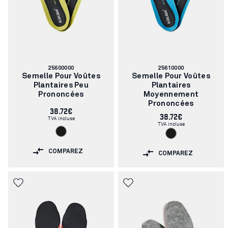
Numéro
Numéro
25600000
25610000
d'article:
d'article:
Semelle Pour Voûtes
Semelle Pour Voûtes
Plantaires Peu
Plantaires
Prononcées
Moyennement
Prononcées
38.72€
38.72€
TVA incluse
TVA incluse
COMPAREZ
COMPAREZ