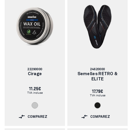
Numéro
Numéro
22290000
24620000
d'article:
d'article:
Cirage
Semelles RETRO &
ELITE
11.25€
17.79€
TVA incluse
TVA incluse
COMPAREZ
COMPAREZ