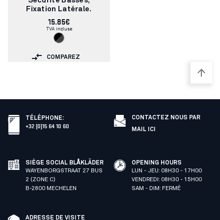
Sécurité Basses,
Fixation Latérale.
15.85€
TVA incluse
COMPAREZ
CONTACTEZ NOUS PAR
TÉLÉPHONE
:
+32 (0)15 64 10 60
MAIL ICI
SIÈGE SOCIAL BLÅKLÄDER
OPENING HOURS
WAYENBORGSTRAAT 27 BUS
LUN - JEU: 08H30 - 17H00
2 (ZONE C)
VENDREDI: 08H30 - 15H00
B-2800 MECHELEN
SAM - DIM: FERMÉ
ADRESSE DE VISITE