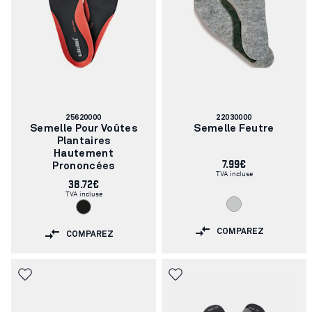
Numéro
Numéro
25620000
22030000
d'article:
d'article:
Semelle Pour Voûtes
Semelle Feutre
Plantaires
Hautement
7.99€
Prononcées
TVA incluse
38.72€
TVA incluse
COMPAREZ
COMPAREZ