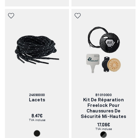
Numéro
Numéro
24690000
B1010000
d'article:
d'article:
Lacets
Kit De Réparation
Freelock Pour
Chaussures De
8.47€
Sécurité Mi-Hautes
TVA incluse
17.06€
TVA incluse