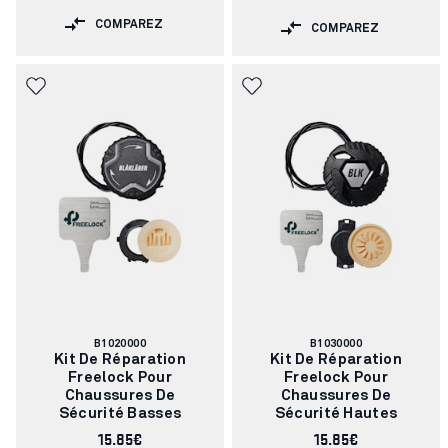
COMPAREZ
COMPAREZ
Numéro
Numéro
B1020000
B1030000
d'article:
d'article:
Kit De Réparation
Kit De Réparation
Freelock Pour
Freelock Pour
Chaussures De
Chaussures De
Sécurité Basses
Sécurité Hautes
15.85€
15.85€