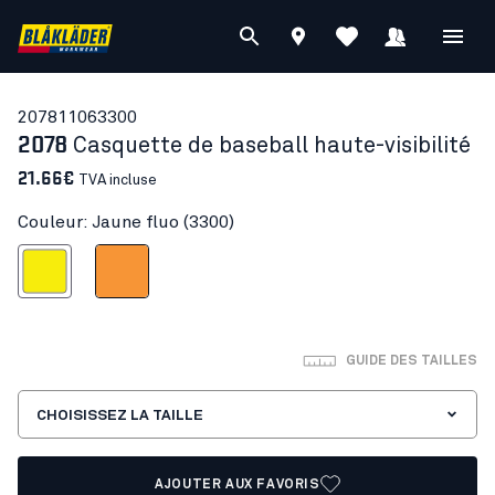
20781106
3300
2078
Casquette de baseball haute-visibilité
21.66€
TVA incluse
Couleur: Jaune fluo (3300)
Jaune fluo
Orange fluo
GUIDE DES TAILLES
CHOISISSEZ LA TAILLE
AJOUTER AUX FAVORIS